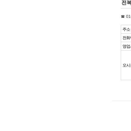
전복
☎ 01
주소
전화
영업
오시